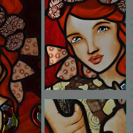
L
v
p
e
P
r
f
p
E
d
b
D
V
d