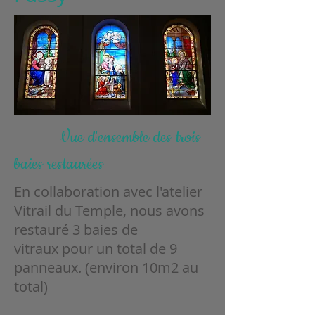
Vue d'ensemble des trois
baies restaurées
En collaboration avec l'atelier
Vitrail du Temple, nous avons
restauré 3 baies de
vitraux pour un total de 9
panneaux. (environ 10m2 au
total)