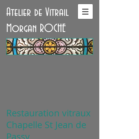
Atelier de Vitrail
Morgan ROCHE
Restauration vitraux
Chapelle St Jean de
Passy