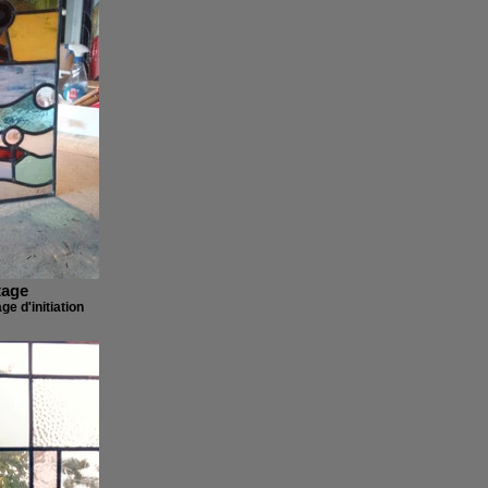
tage
age d'initiation