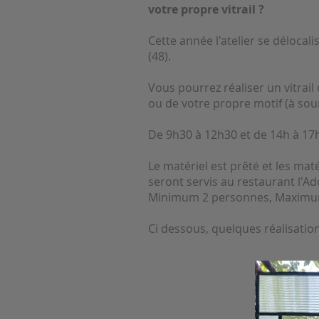
votre propre vitrail ?
Cette année l'atelier se délocal
(48).
Vous pourrez réaliser un vitrai
ou de votre propre motif (à sou
De 9h30 à 12h30 et de 14h à 1
Le matériel est prêté et les mat
seront servis au restaurant l'Ad
Minimum 2 personnes, Maximum
Ci dessous, quelques réalisatio