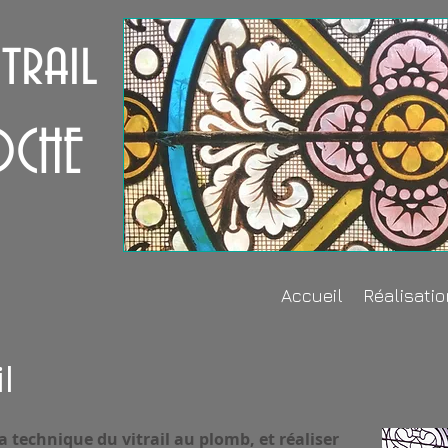
itrail
OCHE
Accueil
Réalisati
l
a technique du vitrail au plomb, et réaliser