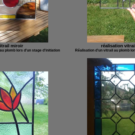
itrail miroir
réalisation vitra
 au plomb lors d'un stage d'initiation
Réalisation d'un vitrail au plomb lor