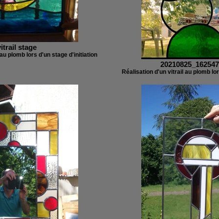
vitrail stage
 au plomb lors d'un stage d'initiation
20210825_162547
Réalisation d'un vitrail au plomb lor