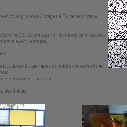
ise et vous propose 2 stages à Florac en Lozère
l d’environ 35x35 cm à partir de modèles proposés
mettre avant le stage).
7h00
ériaux fournis. Les repas du midi sont compris et
onis.
 3 personnes par stage.
ns des élèves :